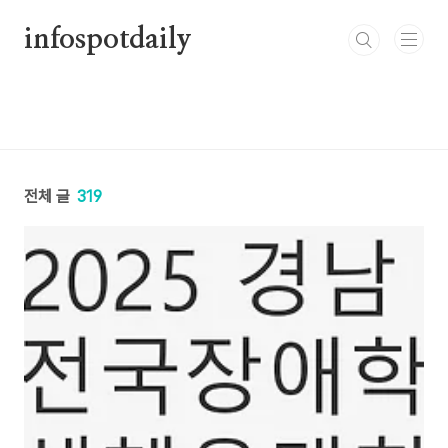
본문 바로가기
infospotdaily
전체 글
319