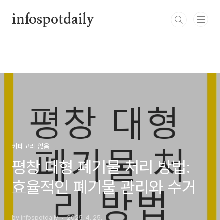
본문 바로가기
infospotdaily
카테고리 없음
평창 대형 폐기물 처리 방법:
효율적인 폐기물 관리와 수거
by infospotdaily
2025. 4. 25.