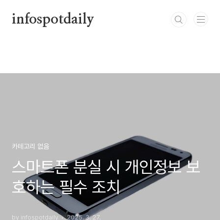
본문 바로가기
infospotdaily
카테고리 없음
스마트폰 분실 시 개인정보 보
호하는 필수 조치
by infospotdaily
2025. 3. 27.